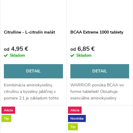
Citrulline - L-citrulín malát
BCAA Extreme 1000 tablety
4,95 €
6,85 €
od
od
Skladom
Skladom
DETAIL
DETAIL
Kombinácia aminokyseliny
WARRIOR ponúka BCAA vo
citrulínu a kyseliny jablčnej v
forme tabletiek! Obsahuje
pomere 2:1 je základom tohto
esenciálne aminokyseliny
produktu. Táto kombinácia
Leucín, Izoleucín a Valín v
Akcia
Akcia
obsahuje aj podmienečne
pomeroch 2:1:1. Tablety sú
esenciálnu aminokyselinu, ktorá
veľmi praktické na užívanie.
Tip
Novinka
je dôležitá pre organizmus....
Podporujú rast svalov a chránia
Tip
ich...