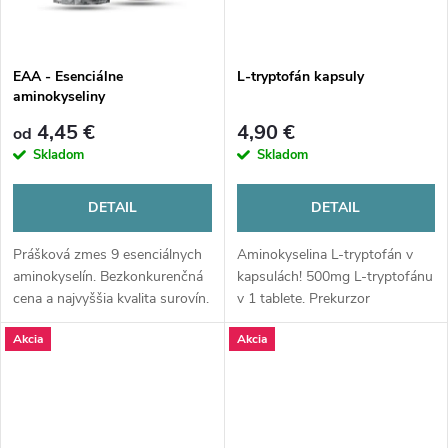
o
v
v
EAA - Esenciálne
L-tryptofán kapsuly
aminokyseliny
4,45 €
4,90 €
od
Skladom
Skladom
DETAIL
DETAIL
Prášková zmes 9 esenciálnych
Aminokyselina L-tryptofán v
aminokyselín. Bezkonkurenčná
kapsulách! 500mg L-tryptofánu
cena a najvyššia kvalita surovín.
v 1 tablete. Prekurzor
Dostupné aj v ochutenej verzii s
serotonínu (5-HTP). Bez
Akcia
Akcia
možnosťou výberu medzi
obsahu GMO.
Mixom lesného ovocia a
limetkou, alebo...