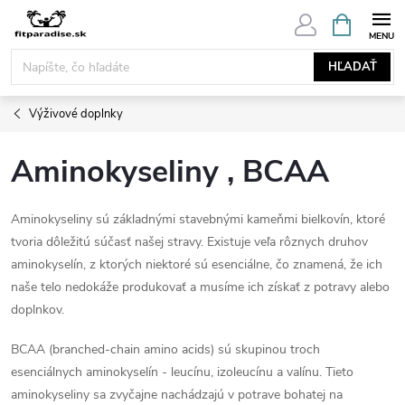
Prejsť
NÁKUPN
KOŠÍK
na
obsah
HĽADAŤ
Výživové doplnky
Aminokyseliny , BCAA
Aminokyseliny sú základnými stavebnými kameňmi bielkovín, ktoré
tvoria dôležitú súčasť našej stravy. Existuje veľa rôznych druhov
aminokyselín, z ktorých niektoré sú esenciálne, čo znamená, že ich
naše telo nedokáže produkovať a musíme ich získať z potravy alebo
doplnkov.
BCAA (branched-chain amino acids) sú skupinou troch
esenciálnych aminokyselín - leucínu, izoleucínu a valínu. Tieto
aminokyseliny sa zvyčajne nachádzajú v potrave bohatej na