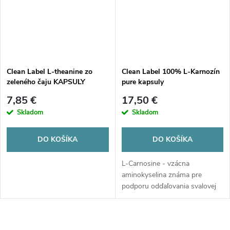
Clean Label L-theanine zo
Clean Label 100% L-Karnozín
zeleného čaju KAPSULY
pure kapsuly
7,85 €
17,50 €
Skladom
Skladom
DO KOŠÍKA
DO KOŠÍKA
L-Carnosine - vzácna
aminokyselina známa pre
podporu odďaľovania svalovej
únavy. Znižuje hromadenie
kyseliny mliečnej vo svaloch.
500mg účinnej látky v dávke.
O