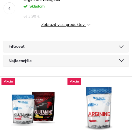
Arginine - L-Arginín
Skladom
3,90 €
od
Zobraziť viac produktov
Filtrovať
R
Najlacnejšie
a
Najdrahšie
V
Akcia
Akcia
Najpredávanejšie
d
ý
Abecedne
e
p
n
i