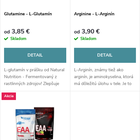
i
s
e
Glutamine - L-Glutamín
Arginine - L-Arginín
p
p
3,85 €
3,90 €
od
od
r
Skladom
Skladom
r
o
DETAIL
DETAIL
o
d
L-glutamín v prášku od Natural
L-Arginín, známy tiež ako
d
Nutrition - Fermentovaný z
arginín, je aminokyselina, ktorá
rastlinných zdrojov! Zlepšuje
má dôležitú úlohu v tele. Je to
u
svalový výkon, ochraňuje svaly
nepodstatná aminokyselina, čo
u
Akcia
a chráni svalovú hmotu pri
znamená, že ju telo môže
k
redukčných diétach. Pomáha
produkovať samo, ale môže byť
k
zabrániť pretrénovaniu a...
tiež získaná z...
t
t
o