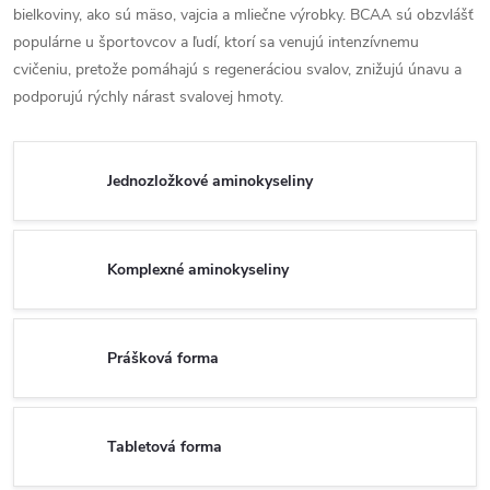
bielkoviny, ako sú mäso, vajcia a mliečne výrobky. BCAA sú obzvlášť
populárne u športovcov a ľudí, ktorí sa venujú intenzívnemu
cvičeniu, pretože pomáhajú s regeneráciou svalov, znižujú únavu a
podporujú rýchly nárast svalovej hmoty.
Jednozložkové aminokyseliny
Komplexné aminokyseliny
Prášková forma
Tabletová forma