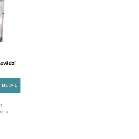
hovädzí
DETAIL
 z
mäsa.
A.
 proteíny.