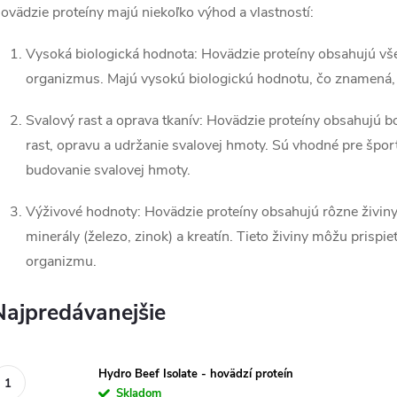
ovädzie proteíny majú niekoľko výhod a vlastností:
Vysoká biologická hodnota: Hovädzie proteíny obsahujú vš
organizmus. Majú vysokú biologickú hodnotu, čo znamená, ž
Svalový rast a oprava tkanív: Hovädzie proteíny obsahujú 
rast, opravu a udržanie svalovej hmoty. Sú vhodné pre športo
budovanie svalovej hmoty.
Výživové hodnoty: Hovädzie proteíny obsahujú rôzne živiny,
minerály (železo, zinok) a kreatín. Tieto živiny môžu prispi
organizmu.
Najpredávanejšie
Hydro Beef Isolate - hovädzí proteín
Skladom