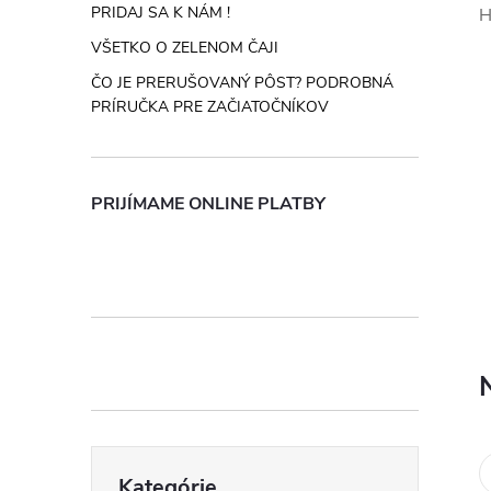
n
PRIDAJ SA K NÁM !
H
VŠETKO O ZELENOM ČAJI
ý
ČO JE PRERUŠOVANÝ PÔST? PODROBNÁ
PRÍRUČKA PRE ZAČIATOČNÍKOV
p
a
PRIJÍMAME ONLINE PLATBY
n
e
l
Preskočiť
Kategórie