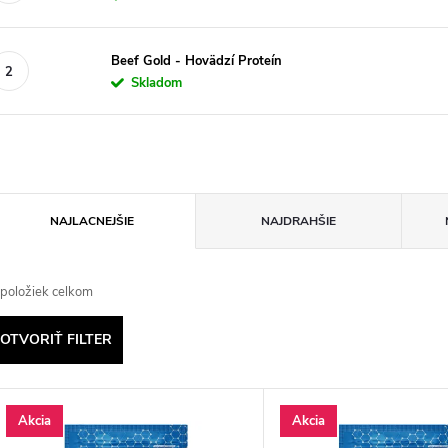
Beef Gold - Hovädzí Proteín
Skladom
R
NAJLACNEJŠIE
NAJDRAHŠIE
a
položiek celkom
d
OTVORIŤ FILTER
e
V
n
Akcia
Akcia