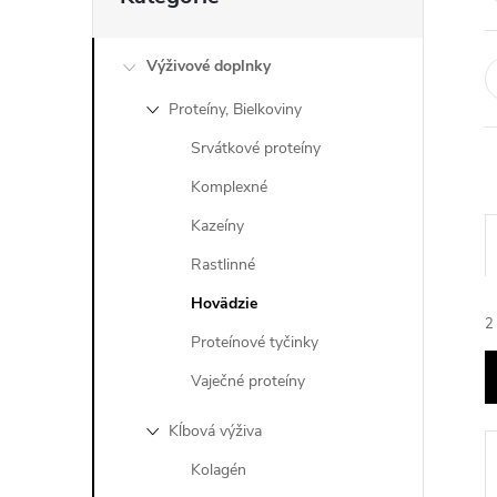
kategórie
Výživové doplnky
Proteíny, Bielkoviny
Srvátkové proteíny
Komplexné
Kazeíny
Rastlinné
Hovädzie
2
Proteínové tyčinky
Vaječné proteíny
Kĺbová výživa
Kolagén