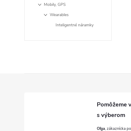
Mobily, GPS
Wearables
Inteligentné náramky
Z
á
p
ä
Oľga