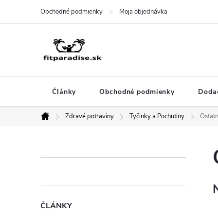
Prejsť
Obchodné podmienky
Moja objednávka
na
obsah
Články
Obchodné podmienky
Dodac
Zdravé potraviny
Tyčinky a Pochutiny
Ostat
Domov
B
o
č
ČLÁNKY