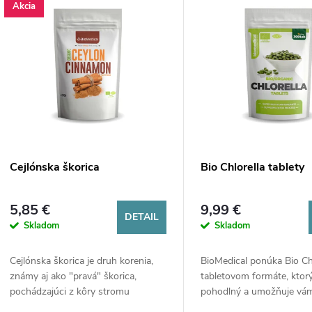
n
Akcia
ý
p
e
p
s
r
p
o
Cejlónska škorica
Bio Chlorella tablety
r
d
5,85 €
9,99 €
DETAIL
Skladom
Skladom
o
u
Cejlónska škorica je druh korenia,
BioMedical ponúka Bio Chl
d
k
známy aj ako "pravá" škorica,
tabletovom formáte, ktorý
pochádzajúci z kôry stromu
pohodlný a umožňuje vám
Cinnamomum verum, ktorý sa
kdekoľvek. Každá tableta