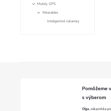
Mobily, GPS
Wearables
Inteligentné náramky
Z
á
p
ä
Oľga