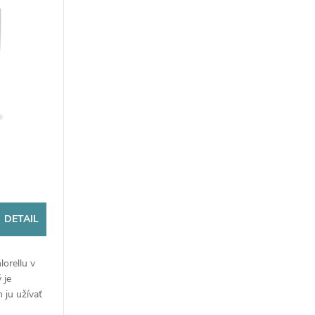
DETAIL
orellu v
 je
 ju užívať
 obsahuje