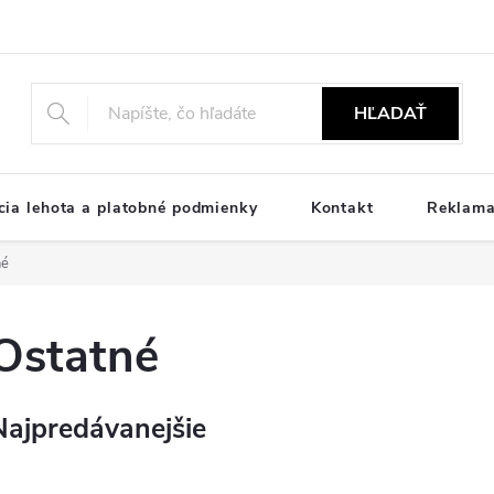
HĽADAŤ
ia lehota a platobné podmienky
Kontakt
Reklama
né
Ostatné
Najpredávanejšie