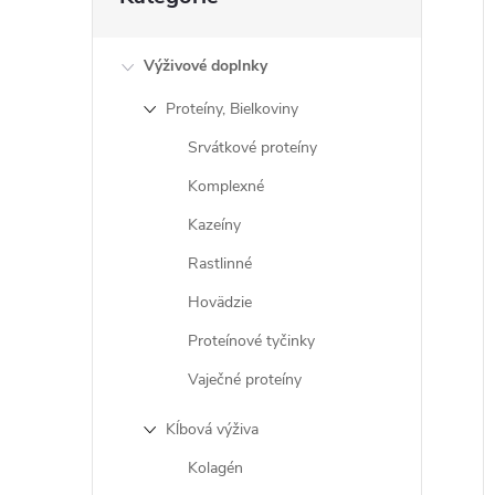
kategórie
i
Výživové doplnky
Proteíny, Bielkoviny
i
Srvátkové proteíny
Komplexné
Kazeíny
Rastlinné
Hovädzie
Proteínové tyčinky
Vaječné proteíny
Kĺbová výživa
Kolagén