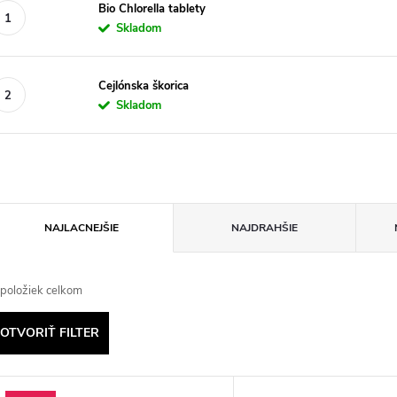
Bio Chlorella tablety
Skladom
Cejlónska škorica
Skladom
R
NAJLACNEJŠIE
NAJDRAHŠIE
a
položiek celkom
d
OTVORIŤ FILTER
e
V