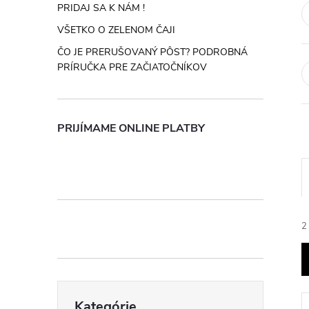
n
PRIDAJ SA K NÁM !
VŠETKO O ZELENOM ČAJI
ý
ČO JE PRERUŠOVANÝ PÔST? PODROBNÁ
PRÍRUČKA PRE ZAČIATOČNÍKOV
p
a
PRIJÍMAME ONLINE PLATBY
n
e
l
2
Preskočiť
Kategórie