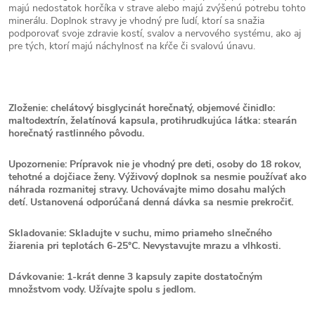
majú nedostatok horčíka v strave alebo majú zvýšenú potrebu tohto
minerálu. Doplnok stravy je vhodný pre ľudí, ktorí sa snažia
podporovať svoje zdravie kostí, svalov a nervového systému, ako aj
pre tých, ktorí majú náchylnosť na kŕče či svalovú únavu.
Zloženie: chelátový bisglycinát horečnatý, objemové činidlo:
maltodextrín, želatínová kapsula, protihrudkujúca látka: stearán
horečnatý rastlinného pôvodu.
Upozornenie: Prípravok nie je vhodný pre deti, osoby do 18 rokov,
tehotné a dojčiace ženy. Výživový doplnok sa nesmie používať ako
náhrada rozmanitej stravy. Uchovávajte mimo dosahu malých
detí. Ustanovená odporúčaná denná dávka sa nesmie prekročiť.
Skladovanie: Skladujte v suchu, mimo priameho slnečného
žiarenia pri teplotách 6-25°C. Nevystavujte mrazu a vlhkosti.
Dávkovanie: 1-krát denne 3 kapsuly zapite dostatočným
množstvom vody. Užívajte spolu s jedlom.