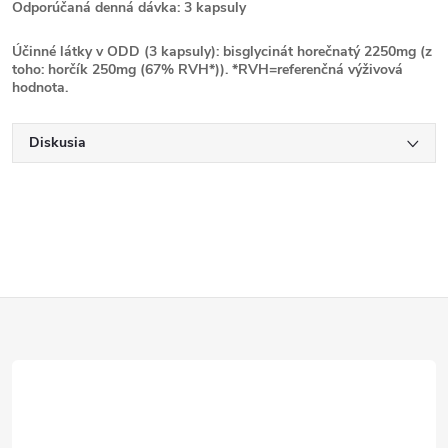
Odporúčaná denná dávka: 3 kapsuly
Účinné látky v ODD (3 kapsuly): bisglycinát horečnatý 2250mg (z
toho: horčík 250mg (67% RVH*)). *RVH=referenčná výživová
hodnota.
Diskusia
Z
á
p