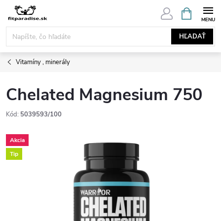
Prejsť
NÁKUPN
KOŠÍK
na
obsah
HĽADAŤ
Vitamíny , minerály
Chelated Magnesium 750
Kód:
5039593/100
Akcia
Tip