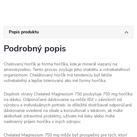
Popis produktu
Podrobný popis
Chelovaný horčík je forma horčíka, kde je minerál viazaný na
aminokyselinu. Tento proces zvyšuje jeho stabilitu a vstrebateľnosť
organizmom. Chelátovaný horčík má tendenciu byť ľahšie
vstrebateľný a lepšie tolerovaný ako iné formy horčíka.
Doplnok stravy Chelated Magnesium 750 poskytuje 750 mg horčíka
na dávku. Odporúčané dávkovanie sa môže líšiť v závislosti od
výrobcu a individuálnych potrieb. Je dôležité dodržiavať odporúčané
dávkovanie uvedené na obale a konzultovať s lekárom, ak máte
akékoľvek zdravotné problémy, užívate iné lieky alebo máte
nadmerný príjem horčíka z iných zdrojov.
Chelated Magnesium 750 mg môže byť prospešný pre tých, ktorí