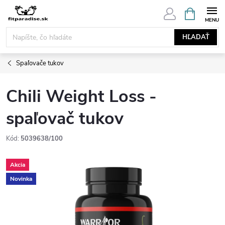
Prejsť
NÁKUPN
KOŠÍK
na
obsah
HĽADAŤ
Spaľovače tukov
Chili Weight Loss -
spaľovač tukov
Kód:
5039638/100
Akcia
Novinka