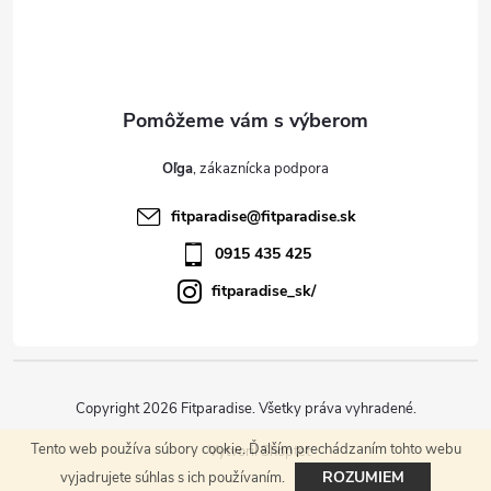
p
ä
t
Oľga
i
fitparadise
@
fitparadise.sk
e
0915 435 425
fitparadise_sk/
Copyright 2026
Fitparadise
. Všetky práva vyhradené.
Tento web používa súbory cookie. Ďalším prechádzaním tohto webu
Vytvoril Shoptet
ROZUMIEM
vyjadrujete súhlas s ich používaním.