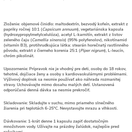
Zloženie: objemové činidlo: maltodextrín, bezvodý kofeín, extrakt z
papriky ročnej 10:1 (
Capsicum annuum
), vegetariánska kapsula
(hydroxypropylmetylcelulóza), acetyl L-karnitín, extrakt z listov
zeleného čaju (
Camellia sinensis
) (95% polyfenolov), nikotínamid
(vitamín B3), protihrudkujúca látka: stearán horečnatý rastlinného
pôvodu, extrakt z čierneho korenia 25:1 (
Piper nigrum
), L-leucín,
chróm pikolinát.
Upozornenie: Prípravok nie je vhodný pre deti, osoby do 18 rokov,
tehotné, dojčiace ženy a osoby s kardiovaskulárnymi problémami.
Výživový doplnok sa nesmie používať ako náhrada rozmanitej
stravy. Uchovávajte mimo dosahu malých detí. Ustanovená
odporúčaná denná dávka sa nesmie prekročiť.
Skladovanie: Skladujte v suchu, mimo priameho slnečného
žiarenia pri teplotách 6-25°C. Nevystavujte mrazu a vlhkosti.
Dávkovanie: 1-krát denne 1 kapsulu zapiť dostatočným
množstvom vody. Užívajte na prázdny žalúdok, najlepšie pred
raňajkami.