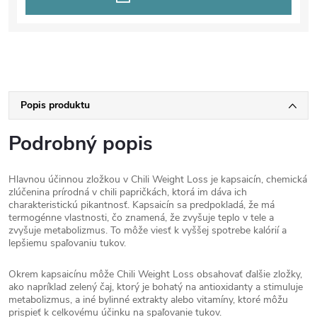
Popis produktu
Podrobný popis
Hlavnou účinnou zložkou v Chili Weight Loss je kapsaicín, chemická
zlúčenina prírodná v chili papričkách, ktorá im dáva ich
charakteristickú pikantnosť. Kapsaicín sa predpokladá, že má
termogénne vlastnosti, čo znamená, že zvyšuje teplo v tele a
zvyšuje metabolizmus. To môže viesť k vyššej spotrebe kalórií a
lepšiemu spaľovaniu tukov.
Okrem kapsaicínu môže Chili Weight Loss obsahovať ďalšie zložky,
ako napríklad zelený čaj, ktorý je bohatý na antioxidanty a stimuluje
metabolizmus, a iné bylinné extrakty alebo vitamíny, ktoré môžu
prispieť k celkovému účinku na spaľovanie tukov.