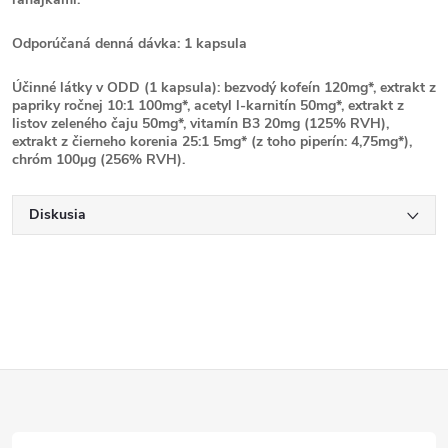
Odporúčaná denná dávka: 1 kapsula
Účinné látky v ODD (1 kapsula): bezvodý kofeín 120mg*, extrakt z
papriky ročnej 10:1 100mg*, acetyl l-karnitín 50mg*, extrakt z
listov zeleného čaju 50mg*, vitamín B3 20mg (125% RVH),
extrakt z čierneho korenia 25:1 5mg* (z toho piperín: 4,75mg*),
chróm 100μg (256% RVH).
Diskusia
Z
á