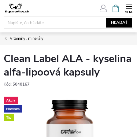
Prejsť
NÁKUPN
KOŠÍK
na
obsah
HĽADAŤ
Vitamíny , minerály
Clean Label ALA - kyselina
alfa-lipoová kapsuly
Kód:
5040167
Akcia
Novinka
Tip