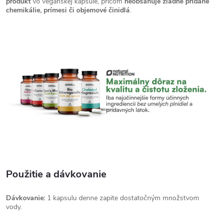
produkt
vo vegánskej kapsule, pričom
neobsahuje žiadne pridané
chemikálie, prímesi či objemové činidlá
.
Použitie a dávkovanie
Dávkovanie:
1 kapsulu denne zapite dostatočným množstvom
vody.