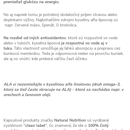
premieňať glukózu na energiu
.
No aj napriek tomu je potrebný dodatočný príjem stravou alebo
doplnkami výživy. Najbohatšími zdrojmi kyseliny alfa-lipoovej sú
napr. červené mäso, špenát, či brokolica.
Na rozdiel od i
ných an
tioxidantov
, ktoré sú rozpustné vo vode
alebo v tukoch, kyselina lipoová
je rozpustná vo vode aj v
tuku.
Táto vlastnosť umožňuje jej ľahkú absorpciu a prepravu cez
bunkovú membránu. Teda je nápomocná nielen na povrchu buniek,
ale aj vo vnútri, kde preberá väčšiu časť účinku.
ALA si nezamieňajte s kyselinou alfa linolovou
(druh omega-3,
ktorý sa tiež často skracuje na ALA) - ktorá sa nachádza napr. v
orechoch a ľanovom oleji.
Kapsulové produkty značky
Natural Nutrition
sú vyrábané
systémom "
clean label
", čo znamená, že ide o
100% čistý