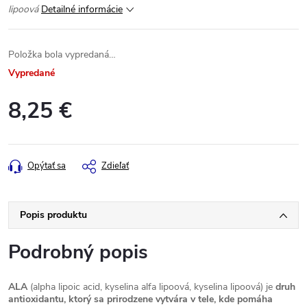
lipoová
Detailné informácie
Položka bola vypredaná…
Vypredané
8,25 €
Jednotková
cena:
Opýtať sa
Zdieľať
Popis produktu
Podrobný popis
ALA
(alpha lipoic acid, kyselina alfa lipoová, kyselina lipoová) je
druh
antioxidantu, ktorý sa prirodzene vytvára v tele, kde pomáha