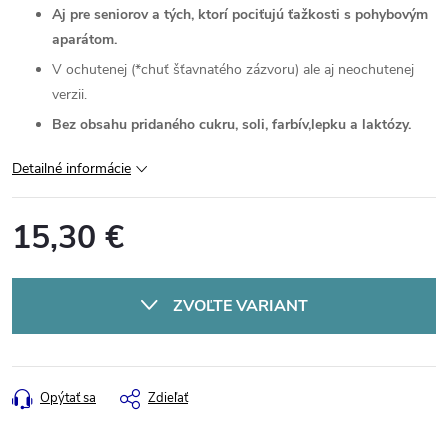
Aj pre seniorov a tých, ktorí pociťujú ťažkosti s pohybovým
aparátom.
V ochutenej (*chuť šťavnatého zázvoru) ale aj neochutenej
verzii.
Bez obsahu pridaného cukru, soli, farbív,lepku a laktózy.
Detailné informácie
15,30 €
Jednotková
cena:
ZVOĽTE VARIANT
Opýtať sa
Zdieľať