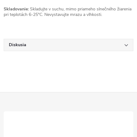
Skladovanie:
Skladujte v suchu, mimo priameho slnečného žiarenia
pri teplotách 6-25°C. Nevystavujte mrazu a vlhkosti.
Diskusia
Z
á
p