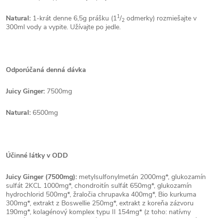
1
Natural:
1-krát denne 6,5g prášku (1
/
odmerky) rozmiešajte v
2
300ml vody a vypite. Užívajte po jedle.
Odporúčaná denná dávka
Juicy Ginger:
7500mg
Natural:
6500mg
Účinné látky v ODD
Juicy Ginger (7500mg):
metylsulfonylmetán 2000mg*, glukozamín
sulfát 2KCL 1000mg*, chondroitín sulfát 650mg*, glukozamín
hydrochlorid 500mg*, žraločia chrupavka 400mg*, Bio kurkuma
300mg*, extrakt z Boswellie 250mg*, extrakt z koreňa zázvoru
190mg*, kolagénový komplex typu II 154mg* (z toho: natívny