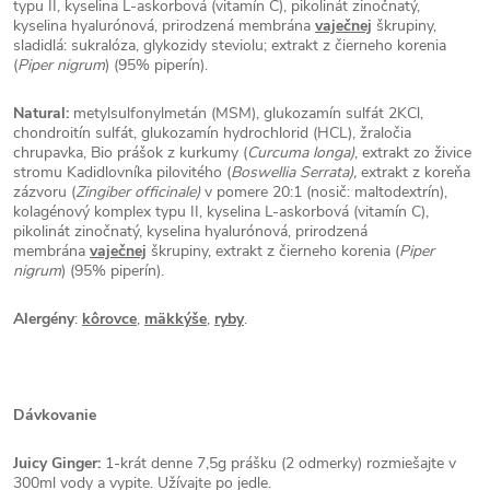
typu II, kyselina L-askorbová (vitamín C), pikolinát zinočnatý,
kyselina hyalurónová, prirodzená membrána
vaječnej
škrupiny,
sladidlá: sukralóza, glykozidy steviolu; extrakt z čierneho korenia
(
Piper nigrum
) (95% piperín).
Natural:
metylsulfonylmetán (MSM), glukozamín sulfát 2KCl,
chondroitín sulfát, glukozamín hydrochlorid (HCL), žraločia
chrupavka, Bio prášok z kurkumy (
Curcuma longa
)
, extrakt zo živice
stromu Kadidlovníka pilovitého (
Boswellia Serrata)
,
extrakt z koreňa
zázvoru (
Zingiber officinale)
v pomere 20:1 (nosič: maltodextrín),
kolagénový komplex typu II, kyselina L-askorbová (vitamín C),
pikolinát zinočnatý, kyselina hyalurónová, prirodzená
membrána
vaječnej
škrupiny, extrakt z čierneho korenia (
Piper
nigrum
) (95% piperín).
Alergény
:
kôrovce
,
mäkkýše
,
ryby
.
Dávkovanie
Juicy Ginger:
1-krát denne 7,5g prášku (2 odmerky) rozmiešajte v
300ml vody a vypite. Užívajte po jedle.