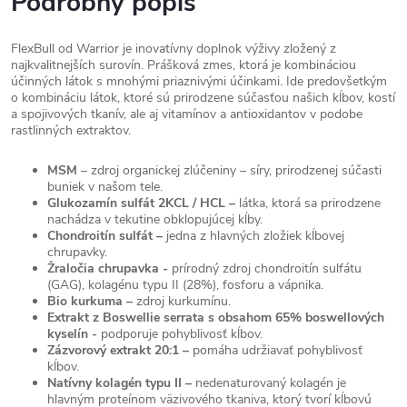
Podrobný popis
FlexBull od Warrior je inovatívny doplnok výživy zložený z
najkvalitnejších surovín. Prášková zmes, ktorá je kombináciou
účinných látok s mnohými priaznivými účinkami. Ide predovšetkým
o kombináciu látok, ktoré sú prirodzene súčasťou našich kĺbov, kostí
a spojivových tkanív, ale aj vitamínov a antioxidantov v podobe
rastlinných extraktov.
MSM
– zdroj organickej zlúčeniny – síry, prirodzenej súčasti
buniek v našom tele.
Glukozamín sulfát 2KCL / HCL –
látka, ktorá sa prirodzene
nachádza v tekutine obklopujúcej kĺby.
Chondroitín sulfát –
jedna z hlavných zložiek kĺbovej
chrupavky.
Žraločia chrupavka -
prírodný zdroj chondroitín sulfátu
(GAG), kolagénu typu II (28%), fosforu a vápnika.
Bio kurkuma –
zdroj kurkumínu.
Extrakt z Boswellie serrata s obsahom 65% boswellových
kyselín -
podporuje pohyblivosť kĺbov.
Zázvorový extrakt 20:1 –
pomáha udržiavať pohyblivosť
kĺbov.
Natívny kolagén typu II –
nedenaturovaný kolagén je
hlavným proteínom väzivového tkaniva, ktorý tvorí kĺbovú