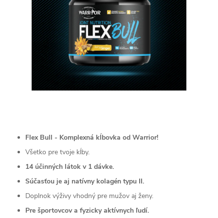
Flex Bull - Komplexná kĺbovka od Warrior!
Všetko pre tvoje kĺby.
14 účinných látok v 1 dávke.
Súčasťou je aj natívny kolagén typu II.
Doplnok výživy vhodný pre mužov aj ženy.
Pre športovcov a fyzicky aktívnych ľudí.