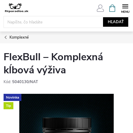
Prejsť
NÁKUPN
KOŠÍK
na
obsah
HĽADAŤ
Komplexné
FlexBull – Komplexná
kĺbová výživa
Kód:
5040130/NAT
Novinka
Tip