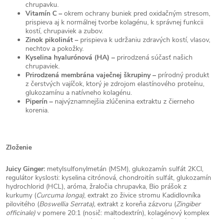
chrupavku.
Vitamín C –
okrem ochrany buniek pred oxidačným stresom,
prispieva aj k normálnej tvorbe kolagénu, k správnej funkcii
kostí, chrupaviek a zubov.
Zinok pikolinát –
prispieva k udržaniu zdravých kostí, vlasov,
nechtov a pokožky.
Kyselina hyalurónová (HA) –
prirodzená súčasť našich
chrupaviek.
Prirodzená membrána vaječnej škrupiny –
prírodný produkt
z čerstvých vajíčok, ktorý je zdrojom elastínového proteínu,
glukozamínu a natívneho kolagénu.
Piperín –
najvýznamnejšia zlúčenina extraktu z čierneho
korenia.
Zloženie
Juicy Ginger:
metylsulfonylmetán (MSM), glukozamín sulfát 2KCl,
regulátor kyslosti: kyselina citrónová, chondroitín sulfát, glukozamín
hydrochlorid (HCL), aróma, žraločia chrupavka, Bio prášok z
kurkumy (
Curcuma longa
)
, extrakt zo živice stromu Kadidlovníka
pilovitého (
Boswellia Serrata)
,
extrakt z koreňa zázvoru (
Zingiber
officinale)
v pomere 20:1 (nosič: maltodextrín), kolagénový komplex