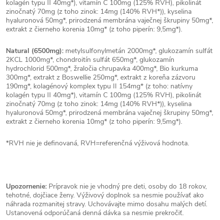
kolagén typu II 40mg*), vitamín C 100mg (125% RVH), pikolinát
zinočnatý 70mg (z toho zinok: 14mg (140% RVH*)), kyselina
hyaluronová 50mg*, prirodzená membrána vaječnej škrupiny 50mg*,
extrakt z čierneho korenia 10mg* (z toho piperín: 9,5mg*).
Natural (6500mg):
metylsulfonylmetán 2000mg*, glukozamín sulfát
2KCL 1000mg*, chondroitín sulfát 650mg*, glukozamín
hydrochlorid 500mg*, žraločia chrupavka 400mg*, Bio kurkuma
300mg*, extrakt z Boswellie 250mg*, extrakt z koreňa zázvoru
190mg*, kolagénový komplex typu II 154mg* (z toho: natívny
kolagén typu II 40mg*), vitamín C 100mg (125% RVH), pikolinát
zinočnatý 70mg (z toho zinok: 14mg (140% RVH*)), kyselina
hyaluronová 50mg*, prirodzená membrána vaječnej škrupiny 50mg*,
extrakt z čierneho korenia 10mg* (z toho piperín: 9,5mg*).
*RVH nie je definovaná, RVH=referenčná výživová hodnota.
Upozornenie:
Prípravok nie je vhodný pre deti, osoby do 18 rokov,
tehotné, dojčiace ženy. Výživový doplnok sa nesmie používať ako
náhrada rozmanitej stravy. Uchovávajte mimo dosahu malých detí.
Ustanovená odporúčaná denná dávka sa nesmie prekročiť.