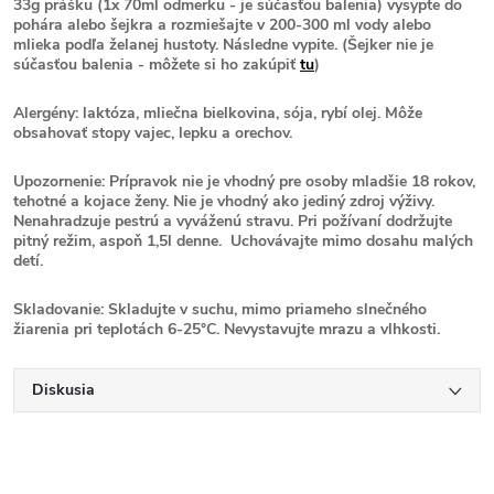
33g prášku (1x 70ml odmerku - je súčasťou balenia) vysypte do
pohára alebo šejkra a rozmiešajte v 200-300 ml vody alebo
mlieka podľa želanej hustoty. Následne vypite. (Šejker nie je
súčasťou balenia - môžete si ho zakúpiť
tu
)
Alergény: laktóza, mliečna bielkovina, sója, rybí olej. Môže
obsahovať stopy vajec, lepku a orechov.
Upozornenie: Prípravok nie je vhodný pre osoby mladšie 18 rokov,
tehotné a kojace ženy. Nie je vhodný ako jediný zdroj výživy.
Nenahradzuje pestrú a vyváženú stravu. Pri požívaní dodržujte
pitný režim, aspoň 1,5l denne. Uchovávajte mimo dosahu malých
detí.
Skladovanie: Skladujte v suchu, mimo priameho slnečného
žiarenia pri teplotách 6-25°C. Nevystavujte mrazu a vlhkosti.
Diskusia