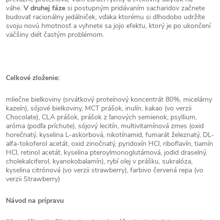
váhe.
V druhej fáze
si postupným pridávaním sacharidov začnete
budovať racionálny jedálniček, vďaka ktorému si dlhodobo udržíte
svoju novú hmotnosť a vyhnete sa jojo efektu, ktorý je po ukončení
väčšiny diét častým problémom.
Celkové zloženie:
mliečne bielkoviny (srvátkový proteínový koncentrát 80%, micelárny
kazeín), sójové bielkoviny, MCT prášok, inulín, kakao (vo verzii
Chocolate), CLA prášok, prášok z ľanových semienok, psyllium,
aróma (podľa príchute), sójový lecitín, multivitamínová zmes (oxid
horečnatý, kyselina L-askorbová, nikotínamid, fumarát železnatý, DL-
alfa-tokoferol acetát, oxid zinočnatý, pyridoxín HCl, riboflavín, tiamín
HCl, retinol acetát, kyselina pteroylmonoglutámová, jodid draselný,
cholekalciferol, kyanokobalamín), rybí olej v prášku, sukralóza,
kyselina citrónová (vo verzii strawberry), farbivo červená repa (vo
verzii Strawberry)
Návod na prípravu