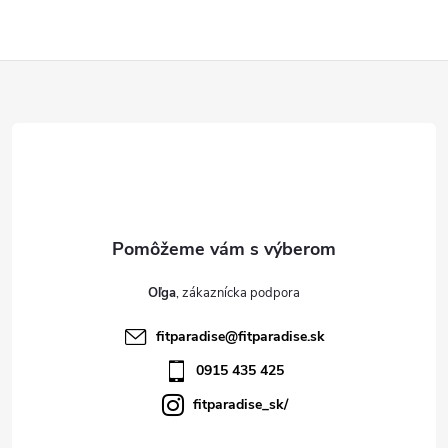
Z
á
p
ä
t
Oľga
i
fitparadise
@
fitparadise.sk
e
0915 435 425
fitparadise_sk/