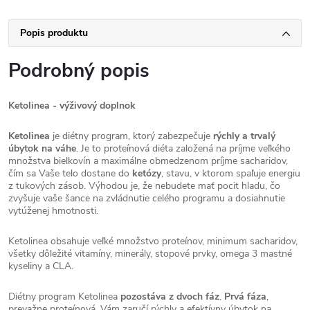
Popis produktu
Podrobný popis
Ketolinea - výživový doplnok
Ketolinea
je diétny program, ktorý zabezpečuje
rýchly a trvalý
úbytok na váhe
. Je to proteínová diéta založená na príjme veľkého
množstva bielkovín a maximálne obmedzenom príjme sacharidov,
čím sa Vaše telo dostane do
ketózy
, stavu, v ktorom spaľuje energiu
z tukových zásob. Výhodou je, že nebudete mať pocit hladu, čo
zvyšuje vaše šance na zvládnutie celého programu a dosiahnutie
vytúženej hmotnosti.
Ketolinea obsahuje veľké množstvo proteínov, minimum sacharidov,
všetky dôležité vitamíny, minerály, stopové prvky, omega 3 mastné
kyseliny a CLA.
Diétny program Ketolinea
pozostáva z dvoch fáz
.
Prvá fáza
,
prevažne proteínová, Vám zaručí rýchly a efektívny úbytok na