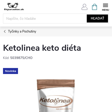
Prejsť
NÁKUPN
KOŠÍK
na
obsah
HĽADAŤ
Tyčinky a Pochutiny
Ketolinea keto diéta
Kód:
5039875/CHO
Novinka