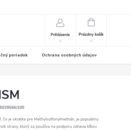
NÁKUPNÝ
KOŠÍK
Prázdny košík
Prihlásenie
čný poriadok
Ochrana osobných údajov
Vernostn
MSM
5039566/100
 čo je skratka pre Methylsulfonylmethán, je populárny
nok stravy, ktorý sa používa na podporu zdravia kĺbov,