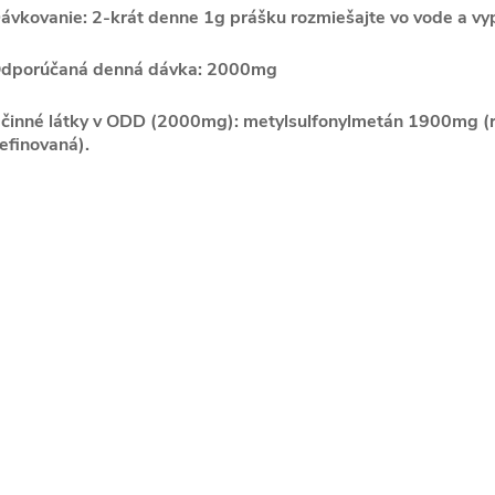
ávkovanie: 2-krát denne 1g prášku rozmiešajte vo vode a vy
dporúčaná denná dávka: 2000mg
činné látky v ODD (2000mg): metylsulfonylmetán 1900mg (re
efinovaná).