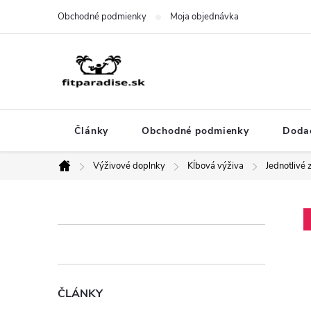
Prejsť
Obchodné podmienky
Moja objednávka
na
obsah
Články
Obchodné podmienky
Dodac
Výživové doplnky
Kĺbová výživa
Jednotlivé 
Domov
B
o
č
ČLÁNKY