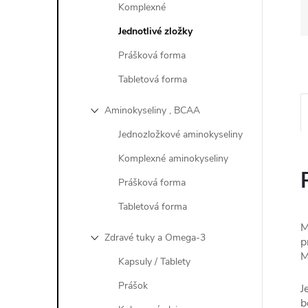
Komplexné
Jednotlivé zložky
Prášková forma
Tabletová forma
Aminokyseliny , BCAA
Jednozložkové aminokyseliny
Komplexné aminokyseliny
Prášková forma
Tabletová forma
M
Zdravé tuky a Omega-3
p
M
Kapsuly / Tablety
Prášok
J
b