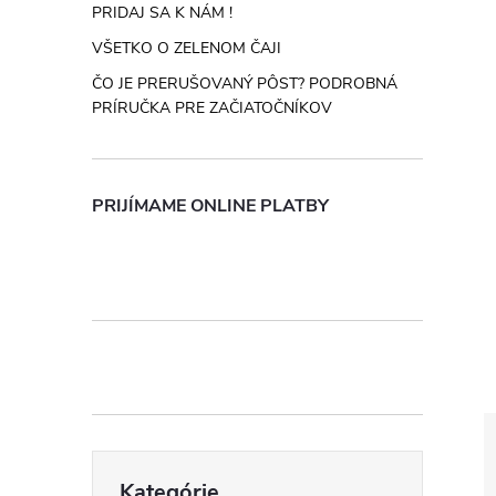
n
PRIDAJ SA K NÁM !
VŠETKO O ZELENOM ČAJI
ý
ČO JE PRERUŠOVANÝ PÔST? PODROBNÁ
PRÍRUČKA PRE ZAČIATOČNÍKOV
p
a
PRIJÍMAME ONLINE PLATBY
n
e
l
Preskočiť
Kategórie