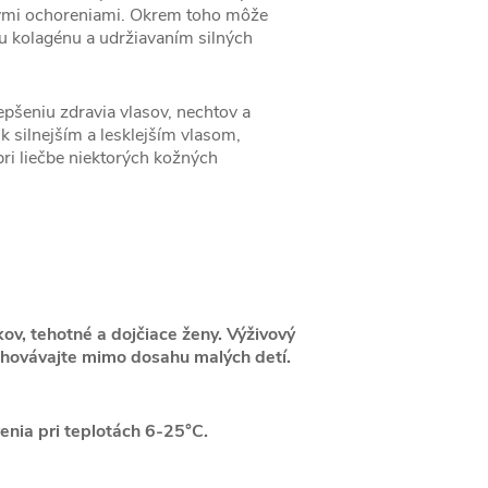
bnými ochoreniami. Okrem toho môže
u kolagénu a udržiavaním silných
epšeniu zdravia vlasov, nechtov a
k silnejším a lesklejším vlasom,
i liečbe niektorých kožných
ov, tehotné a dojčiace ženy. Výživový
chovávajte mimo dosahu malých detí.
enia pri teplotách 6-25°C.