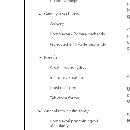
Kokosové oleje
n
M
Gainery a sacharidy
s
Gainery
V
Komplexné / Pomalé sacharidy
p
p
Jednoduché / Rýchle Sacharidy
p
Kreatín
Kreatín monohydrát
Z
Iné formy kreatínu
Prášková forma
U
d
Tabletová forma
U
Anabolizéry a stimulanty
S
N
Komplexné predtréningové
stimulanty