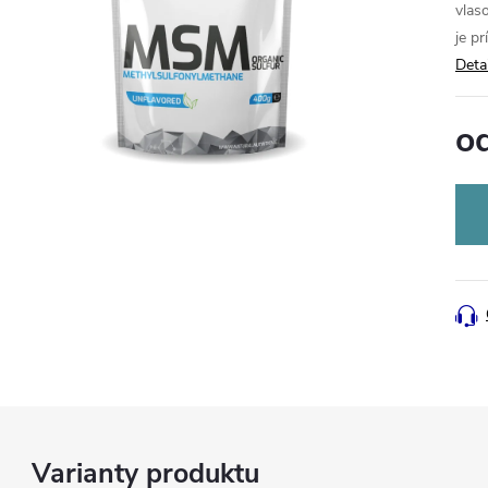
vlas
je p
Deta
o
Jedn
cena