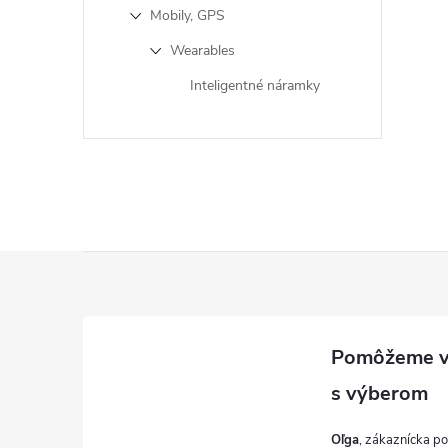
Mobily, GPS
Wearables
Inteligentné náramky
Z
á
p
ä
Oľga