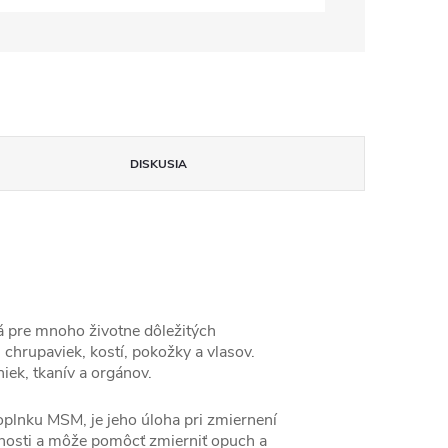
DISKUSIA
ná pre mnoho životne dôležitých
 chrupaviek, kostí, pokožky a vlasov.
iek, tkanív a orgánov.
oplnku MSM, je jeho úloha pri zmiernení
tnosti a môže pomôcť zmierniť opuch a