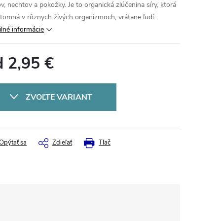
ov, nechtov a pokožky. Je to organická zlúčenina síry, ktorá
rítomná v rôznych živých organizmoch, vrátane ľudí.
ilné informácie
d
2,95 €
otková
:
ZVOĽTE VARIANT
Opýtať sa
Zdieľať
Tlač