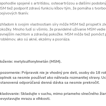
epohodlie spojené s artritídou, osteoartrózou a ďalšími podo
SM tiež podporiť zdravú funkciu kĺbov tým, že pomáha s tvorbo
pojivových tkanív.
zhľadom k svojim vlastnostiam síry môže MSM tiež prispieť k zl
okožky. Mnoho ľudí si všimlo, že pravidelné užívanie MSM vedie 
evnejším nechtom a zdravšej pokožke. MSM môže tiež pomôcť pr
roblémov, ako sú akné, ekzémy a psoriáza.
loženie: metylsulfonylmetán (MSM).
pozornenie: Prípravok nie je vhodný pre deti, osoby do 18 rok
oplnok sa nesmie používať ako náhrada rozmanitej stravy. U
stanovená odporúčaná denná dávka sa nesmie prekročiť.
kladovanie: Skladujte v suchu, mimo priameho slnečného žiar
evystavujte mrazu a vlhkosti.