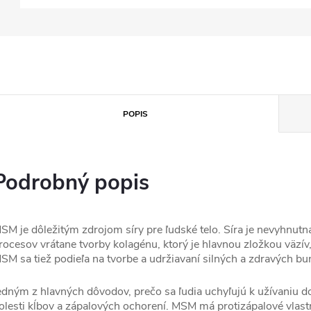
POPIS
Podrobný popis
SM je dôležitým zdrojom síry pre ľudské telo. Síra je nevyhnut
rocesov vrátane tvorby kolagénu, ktorý je hlavnou zložkou väzív,
SM sa tiež podieľa na tvorbe a udržiavaní silných a zdravých bun
edným z hlavných dôvodov, prečo sa ľudia uchyľujú k užívaniu d
olesti kĺbov a zápalových ochorení. MSM má protizápalové vlas