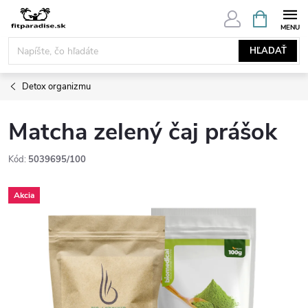
Prejsť
NÁKUPN
KOŠÍK
na
obsah
HĽADAŤ
Detox organizmu
Matcha zelený čaj prášok
Kód:
5039695/100
Akcia