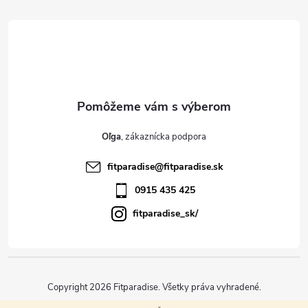
á
p
ä
t
Oľga
i
fitparadise
@
fitparadise.sk
e
0915 435 425
fitparadise_sk/
Copyright 2026
Fitparadise
. Všetky práva vyhradené.