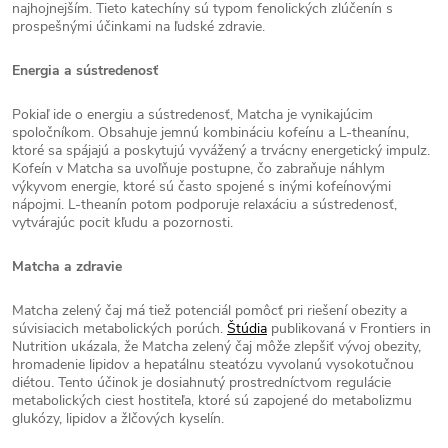
najhojnejším. Tieto katechíny sú typom fenolických zlúčenín s
prospešnými účinkami na ľudské zdravie.
Energia a sústredenosť
Pokiaľ ide o energiu a sústredenosť, Matcha je vynikajúcim
spoločníkom. Obsahuje jemnú kombináciu kofeínu a L-theanínu,
ktoré sa spájajú a poskytujú vyvážený a trvácny energetický impulz.
Kofeín v Matcha sa uvoľňuje postupne, čo zabraňuje náhlym
výkyvom energie, ktoré sú často spojené s inými kofeínovými
nápojmi. L-theanín potom podporuje relaxáciu a sústredenosť,
vytvárajúc pocit kľudu a pozornosti.
Matcha a zdravie
Matcha zelený čaj má tiež potenciál pomôcť pri riešení obezity a
súvisiacich metabolických porúch.
Štúdia
publikovaná v Frontiers in
Nutrition ukázala, že Matcha zelený čaj môže zlepšiť vývoj obezity,
hromadenie lipidov a hepatálnu steatózu vyvolanú vysokotučnou
diétou. Tento účinok je dosiahnutý prostredníctvom regulácie
metabolických ciest hostiteľa, ktoré sú zapojené do metabolizmu
glukózy, lipidov a žlčových kyselín.