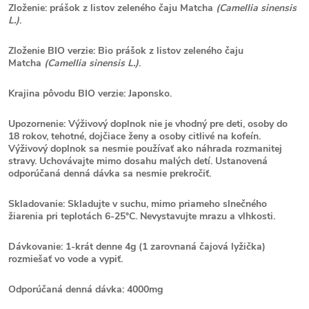
Zloženie: prášok z listov zeleného čaju Matcha
(Camellia sinensis
L.)
.
Zloženie BIO verzie: Bio prášok z listov zeleného čaju
Matcha
(Camellia sinensis L.)
.
Krajina pôvodu BIO verzie: Japonsko.
Upozornenie: Výživový doplnok nie je vhodný pre deti, osoby do
18 rokov, tehotné, dojčiace ženy a osoby citlivé na kofeín.
Výživový doplnok sa nesmie používať ako náhrada rozmanitej
stravy. Uchovávajte mimo dosahu malých detí. Ustanovená
odporúčaná denná dávka sa nesmie prekročiť.
Skladovanie: Skladujte v suchu, mimo priameho slnečného
žiarenia pri teplotách 6-25°C. Nevystavujte mrazu a vlhkosti.
Dávkovanie: 1-krát denne 4g (1 zarovnaná čajová lyžička)
rozmiešať vo vode a vypiť.
Odporúčaná denná dávka: 4000mg