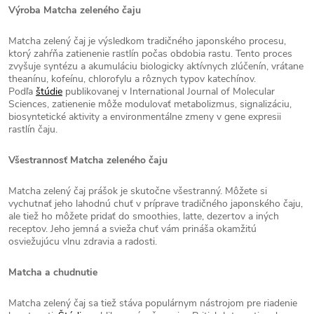
Výroba Matcha zeleného čaju
Matcha zelený čaj je výsledkom tradičného japonského procesu,
ktorý zahŕňa zatienenie rastlín počas obdobia rastu. Tento proces
zvyšuje syntézu a akumuláciu biologicky aktívnych zlúčenín, vrátane
theanínu, kofeínu, chlorofylu a rôznych typov katechínov.
Podľa
štúdie
publikovanej v International Journal of Molecular
Sciences, zatienenie môže modulovať metabolizmus, signalizáciu,
biosyntetické aktivity a environmentálne zmeny v gene expresii
rastlín čaju.
Všestrannosť Matcha zeleného čaju
Matcha zelený čaj prášok je skutočne všestranný. Môžete si
vychutnať jeho lahodnú chuť v príprave tradičného japonského čaju,
ale tiež ho môžete pridať do smoothies, latte, dezertov a iných
receptov. Jeho jemná a svieža chuť vám prináša okamžitú
osviežujúcu vlnu zdravia a radosti.
Matcha a chudnutie
Matcha zelený čaj sa tiež stáva populárnym nástrojom pre riadenie