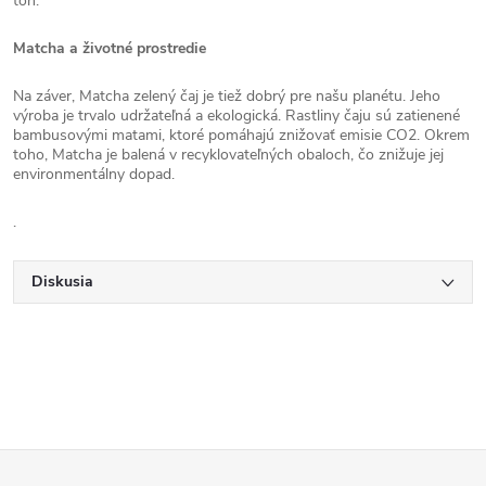
tón.
Matcha a životné prostredie
Na záver, Matcha zelený čaj je tiež dobrý pre našu planétu. Jeho
výroba je trvalo udržateľná a ekologická. Rastliny čaju sú zatienené
bambusovými matami, ktoré pomáhajú znižovať emisie CO2. Okrem
toho, Matcha je balená v recyklovateľných obaloch, čo znižuje jej
environmentálny dopad.
.
Diskusia
Z