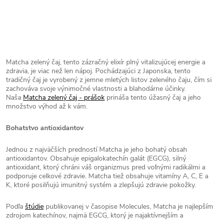
Matcha zelený čaj, tento zázračný elixír plný vitalizujúcej energie a
zdravia, je viac než len nápoj. Pochádzajúci z Japonska, tento
tradičný čaj je vyrobený z jemne mletých listov zeleného čaju, čím si
zachováva svoje výnimočné vlastnosti a blahodárne účinky.
Naša
Matcha zelený čaj - prášok
prináša tento úžasný čaj a jeho
množstvo výhod až k vám.
Bohatstvo antioxidantov
Jednou z najväčších predností Matcha je jeho bohatý obsah
antioxidantov. Obsahuje epigalokatechín galát (EGCG), silný
antioxidant, ktorý chráni váš organizmus pred voľnými radikálmi a
podporuje celkové zdravie. Matcha tiež obsahuje vitamíny A, C, E a
K, ktoré posilňujú imunitný systém a zlepšujú zdravie pokožky.
Podľa
štúdie
publikovanej v časopise Molecules, Matcha je najlepším
zdrojom katechínov, najmä EGCG, ktorý je najaktívnejším a