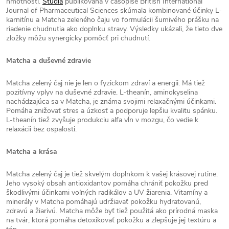
hmotnosti.
Štúdia
publikovaná v časopise British International
Journal of Pharmaceutical Sciences skúmala kombinované účinky L-
karnitínu a Matcha zeleného čaju vo formulácii šumivého prášku na
riadenie chudnutia ako doplnku stravy. Výsledky ukázali, že tieto dve
zložky môžu synergicky pomôcť pri chudnutí.
Matcha a duševné zdravie
Matcha zelený čaj nie je len o fyzickom zdraví a energii. Má tiež
pozitívny vplyv na duševné zdravie. L-theanín, aminokyselina
nachádzajúca sa v Matcha, je známa svojimi relaxačnými účinkami.
Pomáha znižovať stres a úzkosť a podporuje lepšiu kvalitu spánku.
L-theanín tiež zvyšuje produkciu alfa vĺn v mozgu, čo vedie k
relaxácii bez ospalosti.
Matcha a krása
Matcha zelený čaj je tiež skvelým doplnkom k vašej krásovej rutine.
Jeho vysoký obsah antioxidantov pomáha chrániť pokožku pred
škodlivými účinkami voľných radikálov a UV žiarenia. Vitamíny a
minerály v Matcha pomáhajú udržiavať pokožku hydratovanú,
zdravú a žiarivú. Matcha môže byť tiež použitá ako prírodná maska
na tvár, ktorá pomáha detoxikovať pokožku a zlepšuje jej textúru a